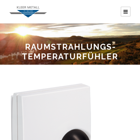
RAUM­STRAHLUNGS­
TEMPERATUR­FÜHLER