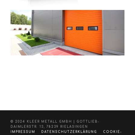
© 2024 KLEER METALL GMBH | GOTTLIEB-
DAIMLERSTR. 13, 78239 RIELASINGEN
IMPRESSUM
DATENSCHUTZERKLÄRUNG
COOKIE-