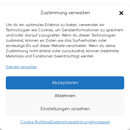
Zustimmung verwalten
© 2024 KLEER METALL GMBH | GOTTLIEB-
Um dir ein optimales Erlebnis zu bieten, verwenden wir
DAIMLERSTR. 13, 78239 RIELASINGEN
Technologien wie Cookies, um Geräteinformationen zu speichern
IMPRESSUM
DATENSCHUTZERKLÄRUNG
COOKIE-
und/oder darauf zuzugreifen. Wenn du diesen Technologien
RICHTLINIE (EU)
zustimmst, können wir Daten wie das Surfverhalten oder
eindeutige IDs auf dieser Website verarbeiten. Wenn du deine
Zustimmung nicht erteilst oder zurückziehst, können bestimmte
Merkmale und Funktionen beeinträchtigt werden.
Dienste verwalten
Akzeptieren
Ablehnen
Einstellungen ansehen
Cookie-Richtlinie
Datenschutzerklärung
Impressum